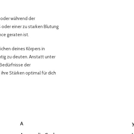
 oder während der
oder einer zu starken Blutung
nce geraten ist.
ichen deines Körpers in
tig zu deuten. Anstatt unter
 Bedürfnisse der
ihre Stärken optimal für dich
A