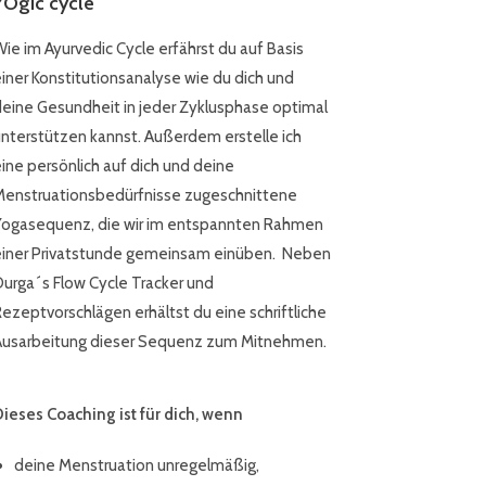
YOgic cycle
ie im Ayurvedic Cycle erfährst du auf Basis
iner Konstitutionsanalyse wie du dich und
eine Gesundheit in jeder Zyklusphase optimal
nterstützen kannst. Außerdem erstelle ich
ine persönlich auf dich und deine
enstruationsbedürfnisse zugeschnittene
ogasequenz, die wir im entspannten Rahmen
iner Privatstunde gemeinsam einüben. Neben
urga´s Flow Cycle Tracker und
ezeptvorschlägen erhältst du eine schriftliche
Ausarbeitung dieser Sequenz zum Mitnehmen.
ieses Coaching ist für dich, wenn
deine Menstruation unregelmäßig,