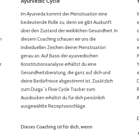
Ayurvedic Cycle
Im Ayurveda kommt der Menstruation eine
W
bedeutende Rolle zu, denn sie gibt Auskunft
e
über den Zustand der weiblichen Gesundheit. In
d
n
diesem Coaching schauen wir uns die
u
individuellen Zeichen deiner Menstruation
e
genau an. Auf Basis der ayurvedischen
M
r
Konstitutionsanalyse erhältst du eine
Y
Gesundheitsberatung, die ganz auf dich und
e
deine Bedürfnisse abgestimmt ist. Zusätzlich
D
zum Durga´s Flow Cycle Tracker zum
R
Ausdrucken erhältst du für dich persönlich
ausgewählte Rezeptvorschläge.
D
Dieses Coaching ist für dich, wenn