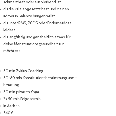
schmerzhaft oder ausbleibend ist
du die Pille abgesetzt hast und deinen
Körper in Balance bringen willst
du unter PMS, PCOS oder Endometriose
leidest
du langfristig und ganzheitlich etwas für
deine Menstruationsgesundheit tun
möchtest
60 min Zyklus Coaching
60-80 min Konstitutionsbestimmung und -
beratung
60 min privates Yoga
2x 50 min Folgetermin
In Aachen
340 €