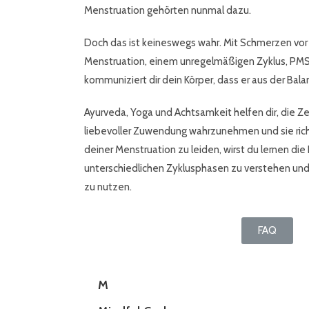
Menstruation gehörten nunmal dazu.
Doch das ist keineswegs wahr. Mit Schmerzen vor
Menstruation, einem unregelmäßigen Zyklus, PMS 
kommuniziert dir dein Körper, dass er aus der Bala
Ayurveda, Yoga und Achtsamkeit helfen dir, die Ze
liebevoller Zuwendung wahrzunehmen und sie rich
deiner Menstruation zu leiden, wirst du lernen die
unterschiedlichen Zyklusphasen zu verstehen und 
zu nutzen.
FAQ
M